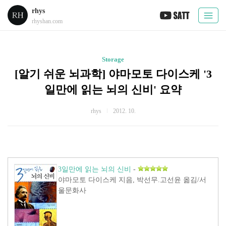
rhys
rhyshan.com
Storage
[알기 쉬운 뇌과학] 야마모토 다이스케 '3
일만에 읽는 뇌의 신비' 요약
rhys
2012. 10.
3일만에 읽는 뇌의 신비
-
야마모토 다이스케 지음, 박선무.고선윤 옮김/서
울문화사