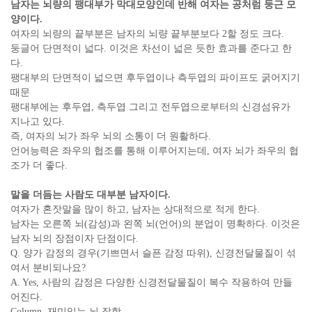
남자는 뇌량의 팽대부가 막대모양인데 반해 여자는 공처럼 둥근 모
양이다.
여자의 뇌량의 끝부분은 남자의 뇌량 끝부분보다 2할 정도 크다.
둥글어 단면적이 넓다. 이것은 차선이 넓은 듯한 효과를 준다고 한
다.
팽대부의 단면적이 넓으면 후두엽이나 측두엽의 파이프도 굵어지기
때문
팽대부에는 후두엽, 측두엽 그리고 전두엽으로부터의 신경섬유가
지나고 있다.
즉, 여자의 뇌가 좌우 뇌의 소통이 더 원활하다.
언어능력은 좌우의 협조를 통해 이루어지는데, 여자 뇌가 좌우의 협
조가 더 좋다.
말을 더듬는 사람도 대부분 남자이다.
여자가 혼잣말을 많이 하고, 남자는 상대적으로 적게 한다.
남자는 오른쪽 뇌(감성)과 왼쪽 뇌(언어)의 분업이 명확하다. 이것은
남자 뇌의 장점이자 단점이다.
Q. 양가 감정의 경우(기쁘면서 슬픈 감정 따위), 신경전달물질이 섞
여서 분비되나요?
A. Yes, 사람의 감정은 다양한 신경전달물질이 복수 작용하여 만들
어진다.
Column, 재미있는 뇌 잡학