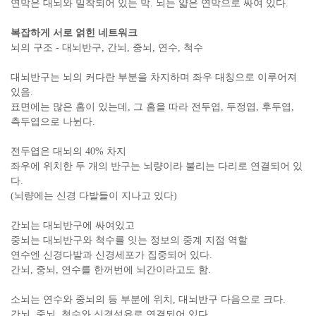
연막은 대뇌와 밀착되어 있는 막. 뇌는 얇은 연막으로 싸여 있다.
복잡하게 서로 얽힌 네트워크
뇌의 구조 - 대뇌반구, 간뇌, 중뇌, 연수, 척수
대뇌반구는 뇌의 커다란 부분을 차지하며 좌우 대칭으로 이루어져
있음.
표면에는 많은 홈이 있는데, 그 홈을 따라 전두엽, 두정엽, 후두엽,
측두엽으로 나뉜다.
전두엽은 대뇌의 40% 차지
좌우에 위치한 두 개의 반구는 뇌량이라 불리는 다리로 연결되어 있
다.
(뇌량에는 신경 다발들이 지나고 있다)
간뇌는 대뇌반구에 싸여있고
중뇌는 대뇌반구와 척수를 잇는 정보의 중계 지점 역할
연수엔 신경다발과 신경세포가 집중되어 있다.
간뇌, 중뇌, 연수를 한꺼번에 뇌간이라고도 함.
소뇌는 연수와 중뇌의 등 부분에 위치, 대뇌반구 다음으로 크다.
간뇌, 중뇌, 척수와 신경섬유로 연결되어 있다.