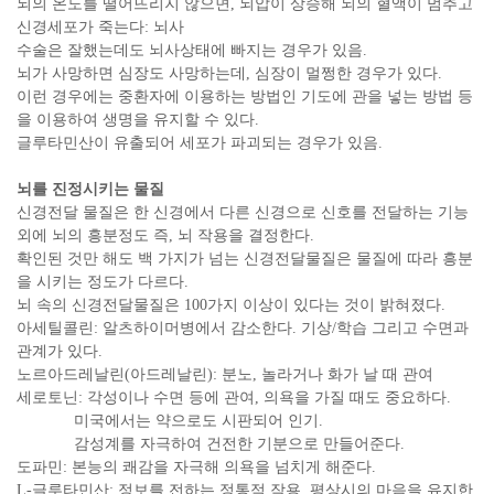
뇌의 온도를 떨어뜨리지 않으면, 뇌압이 상승해 뇌의 혈액이 멈추고
신경세포가 죽는다: 뇌사
수술은 잘했는데도 뇌사상태에 빠지는 경우가 있음.
뇌가 사망하면 심장도 사망하는데, 심장이 멀쩡한 경우가 있다.
이런 경우에는 중환자에 이용하는 방법인 기도에 관을 넣는 방법 등
을 이용하여 생명을 유지할 수 있다.
글루타민산이 유출되어 세포가 파괴되는 경우가 있음.
뇌를 진정시키는 물질
신경전달 물질은 한 신경에서 다른 신경으로 신호를 전달하는 기능
외에 뇌의 흥분정도 즉, 뇌 작용을 결정한다.
확인된 것만 해도 백 가지가 넘는 신경전달물질은 물질에 따라 흥분
을 시키는 정도가 다르다.
뇌 속의 신경전달물질은 100가지 이상이 있다는 것이 밝혀졌다.
아세틸콜린: 알츠하이머병에서 감소한다. 기상/학습 그리고 수면과
관계가 있다.
노르아드레날린(아드레날린): 분노, 놀라거나 화가 날 때 관여
세로토닌: 각성이나 수면 등에 관여, 의욕을 가질 때도 중요하다.
미국에서는 약으로도 시판되어 인기.
감성계를 자극하여 건전한 기분으로 만들어준다.
도파민: 본능의 쾌감을 자극해 의욕을 넘치게 해준다.
L-글루타민산: 정보를 전하는 정통적 작용, 평상시의 마음을 유지한