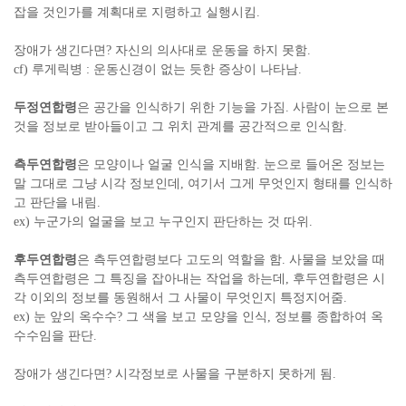
잡을 것인가를 계획대로 지령하고 실행시킴.
장애가 생긴다면? 자신의 의사대로 운동을 하지 못함.
cf) 루게릭병 : 운동신경이 없는 듯한 증상이 나타남.
두정연합령
은 공간을 인식하기 위한 기능을 가짐. 사람이 눈으로 본
것을 정보로 받아들이고 그 위치 관계를 공간적으로 인식함.
측두연합령
은 모양이나 얼굴 인식을 지배함. 눈으로 들어온 정보는
말 그대로 그냥 시각 정보인데, 여기서 그게 무엇인지 형태를 인식하
고 판단을 내림.
ex) 누군가의 얼굴을 보고 누구인지 판단하는 것 따위.
후두연합령
은 측두연합령보다 고도의 역할을 함. 사물을 보았을 때
측두연합령은 그 특징을 잡아내는 작업을 하는데, 후두연합령은 시
각 이외의 정보를 동원해서 그 사물이 무엇인지 특정지어줌.
ex) 눈 앞의 옥수수? 그 색을 보고 모양을 인식, 정보를 종합하여 옥
수수임을 판단.
장애가 생긴다면? 시각정보로 사물을 구분하지 못하게 됨.