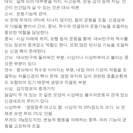
대뇌 : 실제 뇌의 대부분을 차지, 사고능력, 운동 감각 능력 지님. 인
간이 인간답게 살 수 있는 것은 대뇌 덕분.
소뇌 : 운동기능에 관여.
뇌 전체 무게의 10%에 지나지 않지만, 몸의 균형을 조절. 신경섬유
의 다발을 뻗어서 간뇌, 중뇌, 척수와 연결되어 운동기능을 조절하는
중요한 역할을 담당한다.
중뇌 : 시상 아래에 위치, 보행 등의 운동을 통제. 대뇌반구와 척수를
잇는 정보의 중계장소 역할도 한다. 또한 많은 반사성 기능을 조절하
는 신경 핵이 존재한다.
간뇌 : 대뇌반구에 둘러싸인 부분, 시상이나 시상하부라고 불리는 중
요한 부분이 있다.
연수 : 중뇌에서 척수로 이어지는 부분, 내장 여러 기관의 작용을 조
절하는 자율신경의 핵이 존재. 생명 유지와 깊이 관련된 호흡순환계
도 포함되어 있기 때문에 생명과 직결된 부분.
시상 : 감각정보의 중계기지
달걀이 두 개 있는 것 같은 모양의 시상에는 불수의운동과 관계 있는
신경세포의 무리가 있다.
시상하부 : ‘생명중추’라고도 함. 시상의 약 20%정도의 크기, 뇌 전
체로 보면 부피 1%도 안됨.
무게도 10g정도지만, 본능적 행동을 지배하는 중추, 여러 기능의 균
형을 교묘하게 조절.