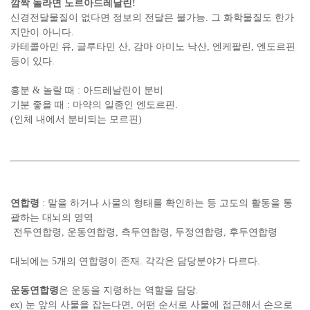
깜짝 놀라면 노르아드레날린!
신경전달물질이 없다면 정보의 전달은 불가능. 그 화학물질도 한가
지만이 아니다.
카테콜아민 유, 글루타민 산, 감마 아미노 낙산, 엔케팔린, 엔도르핀
등이 있다.
흥분 & 놀랄 때 : 아드레날린이 분비
기분 좋을 때 : 마약의 일종인 엔도르핀.
(인체 내에서 분비되는 모르핀)
연합령
: 말을 하거나 사물의 형태를 확인하는 등 고도의 활동을 통
괄하는 대뇌의 영역
전두연합령, 운동연합령, 측두연합령, 두정연합령, 후두연합령
대뇌에는 5개의 연합령이 존재.
각각은 담당분야가 다르다.
운동연합령
은 운동을 지령하는 역할을 담당.
ex) 눈 앞의 사물을 잡는다면, 어떤 순서로 사물에 접근해서 손으로