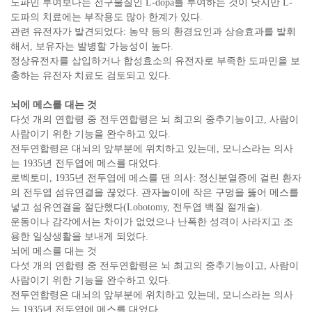
도파민 투여보다는 전구물질인 L-dopa를 투여하는 것이 낫지만 L-
도파의 치료에는 부작용도 많아 한계가 있다.
관련 유전자가 발견되었다: 농약 등의 환경요인과 상승효과를 발휘
해서, 보유자는 발병할 가능성이 높다.
정상유전자를 삽입하거나 합성효소의 유전자로 부족한 도파민을 보
충하는 유전자 치료도 검토되고 있다.
뇌에 메스를 대는 것
다섯 개의 연합령 중 전두연합령은 뇌 최고의 중추기능이고, 사람이
사람이기 위한 기능을 완수하고 있다.
전두연합령은 대뇌의 앞부분에 위치하고 있는데, 모니스라는 의사
는 1935년 전두엽에 메스를 대었다.
로벡토미, 1935년 전두엽에 메스를 댄 의사: 정신분열증에 걸린 환자
의 전두엽 섬유연결을 끊었다. 관자놀이에 작은 구멍을 뚫어 메스를
넣고 섬유연결을 절단했다(Lobotomy, 전두엽 백질 절개술).
운동이나 감각에서는 차이가 없었으나 난폭한 성격이 사라지고 조
용한 일상생활을 보내게 되었다.
뇌에 메스를 대는 것
다섯 개의 연합령 중 전두연합령은 뇌 최고의 중추기능이고, 사람이
사람이기 위한 기능을 완수하고 있다.
전두연합령은 대뇌의 앞부분에 위치하고 있는데, 모니스라는 의사
는 1935년 전두엽에 메스를 대었다.