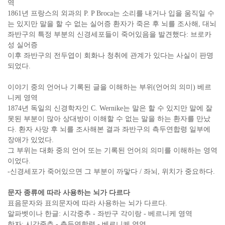
역
1861년 프랑스의 외과의 P. P Broca는 소리를 내거나 입을 움직일 수
는 있지만 말을 할 수 없는 실어증 환자가 죽은 후 뇌를 조사해, 대뇌
좌반구의 특정 부분의 신경세포들이 죽어있음을 발견했다: 브로카
성 실어증
이후 좌반구의 전두엽이 회화나 청취에 관계가 있다는 사실이 판명
되었다.
이야기 중의 언어나 기록된 글을 이해하는 부위(언어의 의미) 베르
니케 영역
1874년 독일의 신경학자인 C. Wernike는 말은 할 수 있지만 말에 잘
못된 부분이 많아 상대방이 이해할 수 없는 말을 하는 환자를 만났
다. 환자 사망 후 뇌를 조사해본 결과 좌반구의 측두연합령 일부에
장애가 있었다.
그 부위는 대화 중의 언어 또는 기록된 언어의 의미를 이해하는 영역
이었다.
-신경세포가 죽어있으면 그 부분이 까맣다 / 좌뇌, 위치가 중요하다.
문자 종류에 따라 사용하는 뇌가 다르다
표음문자와 표의문자에 따라 사용하는 뇌가 다르다.
알파벳이나 한글: 시각중추 - 좌반구 각이랑 - 베르니케 영역
한자: 시각중추 - 측두연합령 - 베르니케 영역