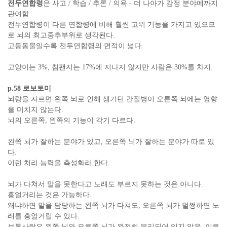
전두연합령
은 사고 / 학습 / 추론 / 의욕 - 더 나아가 감정 분야에까지
관여함.
전두연합령이 다른 연합령에 비해 훨씬 고위 기능을 가지고 있으므
로 뇌의 최고중추부위로 생각된다.
고등동물일수록 전두연합령의 면적이 넓다.
고양이는 3%, 침팬지는 17%에 지나지 않지만 사람은 30%를 차지.
p.58 로보토미
뇌량을 자르면 왼쪽 뇌로 인해 생기던 간질병이 오른쪽 뇌에는 영향
을 미치지 않는다.
뇌의 오른쪽, 왼쪽의 기능이 각기 다르다.
왼쪽 뇌가 잘하는 분야가 있고, 오른쪽 뇌가 잘하는 분야가 따로 있
다.
이런 처리 능력을 측성화라 한다.
뇌가 다쳐서 말을 못한다고 노래도 부르지 못하는 것은 아니다.
흥얼거리는 것은 가능하다.
왜냐하면 말을 담당하는 왼쪽 뇌가 다쳐도, 오른쪽 뇌가 멀쩡하면 노
래를 흥얼거릴 수 있다.
보통사람은 왼쪽 뇌와 오른쪽 뇌가 완전히 분리되어 있지 않음. 이른