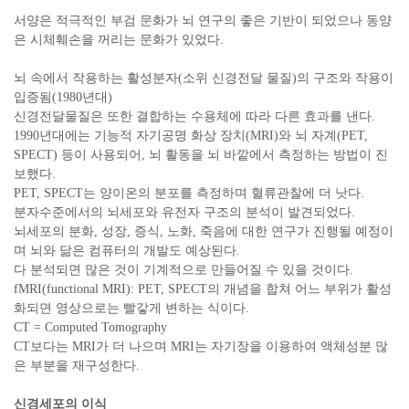
서양은 적극적인 부검 문화가 뇌 연구의 좋은 기반이 되었으나 동양
은 시체훼손을 꺼리는 문화가 있었다.
뇌 속에서 작용하는 활성분자(소위 신경전달 물질)의 구조와 작용이
입증됨(1980년대)
신경전달물질은 또한 결합하는 수용체에 따라 다른 효과를 낸다.
1990년대에는 기능적 자기공명 화상 장치(MRI)와 뇌 자계(PET,
SPECT) 등이 사용되어, 뇌 활동을 뇌 바깥에서 측정하는 방법이 진
보했다.
PET, SPECT는 양이온의 분포를 측정하며 혈류관찰에 더 낫다.
분자수준에서의 뇌세포와 유전자 구조의 분석이 발견되었다.
뇌세포의 분화, 성장, 증식, 노화, 죽음에 대한 연구가 진행될 예정이
며 뇌와 닮은 컴퓨터의 개발도 예상된다.
다 분석되면 많은 것이 기계적으로 만들어질 수 있을 것이다.
fMRI(functional MRI): PET, SPECT의 개념을 합쳐 어느 부위가 활성
화되면 영상으로는 빨갛게 변하는 식이다.
CT = Computed Tomography
CT보다는 MRI가 더 나으며 MRI는 자기장을 이용하여 액체성분 많
은 부분을 재구성한다.
신경세포의 이식