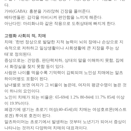
다.
가바(GABA): 흥분을 가라앉혀 긴장을 풀어준다.
베타엔돌핀: 감각을 마비시켜 편안함을 느끼게 해준다.
아난다민: 마리화나와 같은 작용으로 도취상태에 빠지게 한다.
고령화 사회의 적, 치매
치매: '한번 정상으로 발달한 지적 능력이 뇌의 장애나 손상으로 지
속적으로 저하하고 일상생활이나 사회생활에 큰 지장을 주는 상
태'로 정의된다.
증상으로는: 건망증, 판단력저하, 상대의 말을 이해하지 못함, 집에
서 화장실을 찾지 못함 등이 있다.
사람은 나이를 먹을수록 기억력이 감퇴되며 노인성 치매에는 알츠
하이머병도 포함이 된다.
남녀별로 보면 여자가 그 비율이 높은데, 여자의 평균수명이 높은 것
이 하나의 요인이다.
노인이 치매가 되는 비율은: 65-69세 1.2% 80-84세 11.7% 85세 이상
이 19.9%이다.
폐경기에 생기는 초로기 여성(40-45세)의 치매는 여성호르몬(에스트
로겐) 투여로 호전이 된다.
알츠하이머는 초로기에서 발생하는 것부터 노년기가 되어서 증상이
나타나는 것까지 다양하며 치매의 대표격이다.