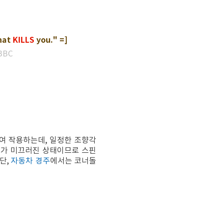
that
KILLS
you." =]
BBC
여 작용하는데, 일정한 조향각
퀴가 미끄러진 상태이므로 스핀
단,
자동차 경주
에서는 코너돌