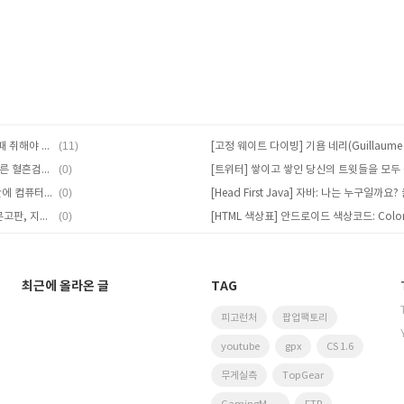
(11)
[지갑분실!] 지갑, 신분증을 잃어버렸을 때 취해야 할 조치/행동요령은? 분실신고는 어디에?
(0)
[Bloodstain] 법의학, 혈흔의 형태에 따른 혈흔검사 관련 용어정리
(0)
[컴퓨터 자동종료] AutoOff: 예정된 시간에 컴퓨터를 종료해주는 프로그램
(0)
[책 제본방법] 양장본, 반양장, 국반판, 문고판, 지장본, 보급판, 페이퍼북, 하드커버, 소프트커버
최근에 올라온 글
TAG
피고런처
팝업팩토리
youtube
gpx
CS 1.6
무게실측
TopGear