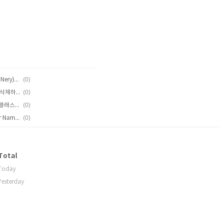
(0)
[고정 웨이트 다이빙] 기욤 네리(Guillaume Nery)의 딘 블루홀(Dean's Blue Hole) 베이스 점프
(0)
[트위터] 쌓이고 쌓인 당신의 트윗들을 모두 삭제하는 방법, TwitWipe
(0)
[Head First Java] 자바: 나는 누구일까요? 클래스, 메소드, 객체, 인스턴스 변수
(0)
[HTML 색상표] 안드로이드 색상코드: Color Name / Color HEX
Total
Today
Yesterday