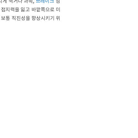
치게 꺽거나 과속,
브레이크
잠
 접지력을 잃고 바깥쪽으로 미
은 보통 직진성을 향상시키기 위