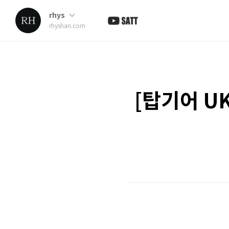
rhys
rhyshan.com
[탑기어 UK