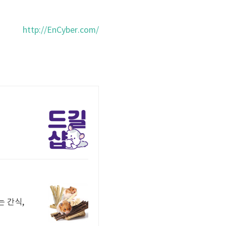
http://EnCyber.com/
 간식,