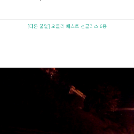
[티몬 꿀딜] 오클리 베스트 선글라스 6종