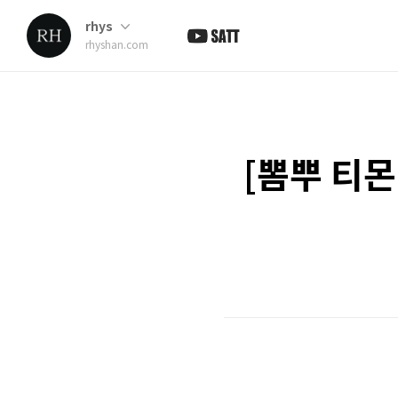
rhys
rhyshan.com
[뽐뿌 티몬