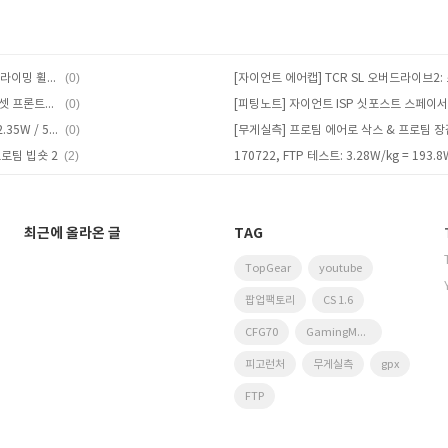
(0)
[Review] GIANT TCR SL 0 & SLR 0 클라이밍 휠셋 후기: 듀라 Di2, ISP
(0)
[무게실측] 자이언트 SLR 0 클라이밍 휠셋 프론트+타이어: 가비아 튜블리스, 실란트
(0)
170905, FTP 테스트: 3.49W/kg = 202.35W / 58kg
(2)
로팀 빕숏 2
최근에 올라온 글
TAG
TopGear
youtube
팝업팩토리
CS 1.6
CFG70
GamingMonitor
피고런처
무게실측
gpx
FTP