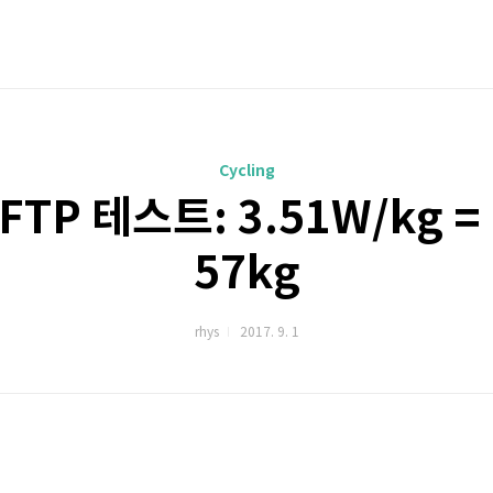
Cycling
 FTP 테스트: 3.51W/kg = 
57kg
rhys
2017. 9. 1