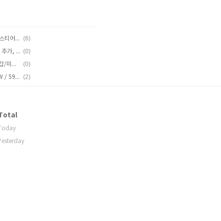
(6)
[자이언트 에어캡] TCR SL 오버드라이브2: 스티어러튜브 커팅, AirCap OD2 Expander 설치
(0)
[피팅노트] 자이언트 ISP 싯포스트 스페이서 추가, 안장높이 조절 방법
(0)
[무게실측] 프로팀 에어로 삭스 & 프로팀 장갑/미트/미츠
(2)
170722, FTP 테스트: 3.28W/kg = 193.8W / 59kg
Total
Today
Yesterday