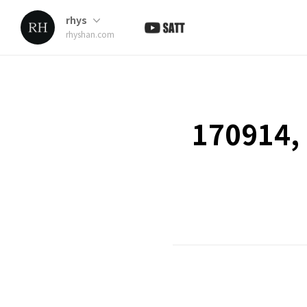
rhys
rhyshan.com
170914,