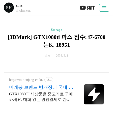
rhys
rhyshan.com
Storage
[3DMark] GTX1080ti 파스 점수: i7-6700
논K, 18951
rhys
2018. 3. 2
https://m.bunjang.co.kr/
광고
미개봉 브랜드 번개장터 국내 최
대 브랜드 중고거래
GTX1080TI 새상품을 중고가로 구매
하세요. 대화 없는 안전결제로 간편
하게! 전국 각지에서 올라오는 전국
구 최다 상품 매일 10만 개 이상의 신