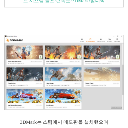
드 시스템 툴즈/팬속도/3DMark/삼디막
3DMark는 스팀에서 데모판을 설치했으며