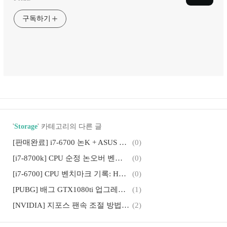
구독하기
'
Storage
' 카테고리의 다른 글
[판매완료] i7-6700 논K + ASUS H170M-PLUS(M-ATX)
(0)
[i7-8700k] CPU 순정 논오버 벤치마크 기록: 시네벤치, CPU-Z, 파스 22334
(0)
[i7-6700] CPU 벤치마크 기록: HWMonitor, CPU-Z, 시네벤치
(0)
[PUBG] 배그 GTX1080ti 업그레이드 후기: GTX1060에서
(1)
[NVIDIA] 지포스 팬속 조절 방법: 엔비디아 그래픽카드 시스템 툴즈/팬속도/3DMark/삼디막
(2)
[PUBG] 배그 자기장 초록색 변경 방법: 색각이상모드 청색맹
(0)