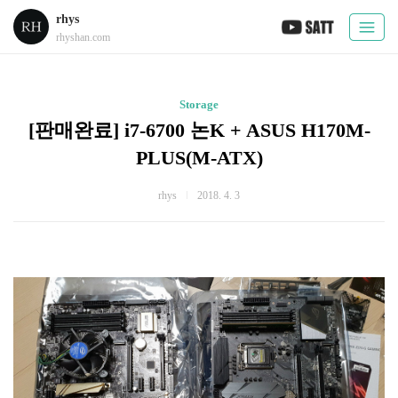
rhys
rhyshan.com
Storage
[판매완료] i7-6700 논K + ASUS H170M-
PLUS(M-ATX)
rhys
2018. 4. 3