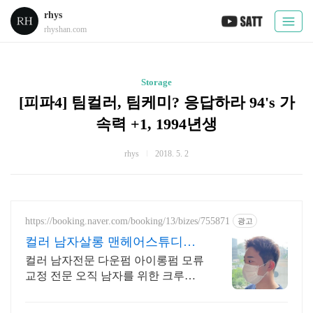
rhys
rhyshan.com
Storage
[피파4] 팀컬러, 팀케미? 응답하라 94's 가
속력 +1, 1994년생
rhys
2018. 5. 2
https://booking.naver.com/booking/13/bizes/755871
광고
컬러 남자살롱 맨헤어스튜디오
남자에 의한 남자 머리 진심
컬러 남자전문 다운펌 아이롱펌 모류
교정 전문 오직 남자를 위한 크루들
의 진심살롱 바버샵 보다 전문인 맨
즈살롱에서 트랜드를 경험하세요