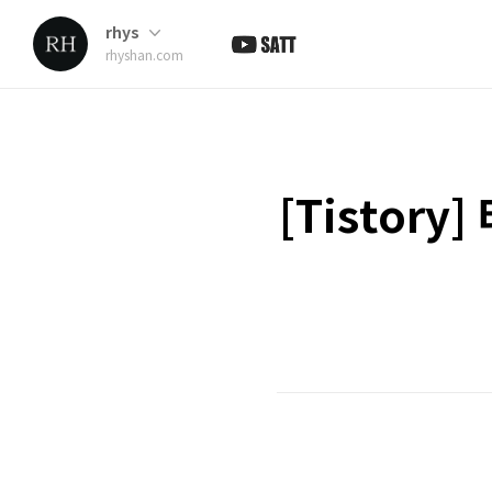
rhys
rhyshan.com
[Tistor