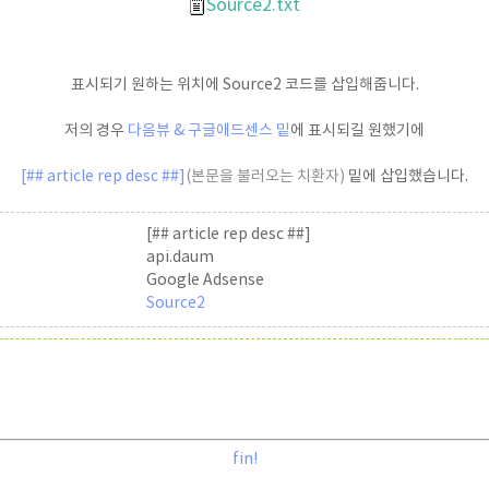
Source2.txt
표시되기 원하는 위치에 Source2 코드를 삽입해줍니다.
저의 경우
다음뷰 & 구글애드센스 밑
에 표시되길 원했기에
[## article rep desc ##]
(본문을 불러오는 치환자)
밑에 삽입했습니다.
[## article rep desc ##]
api.daum
Google Adsense
Source2
fin!