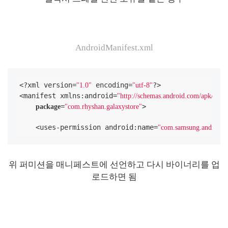
AndroidManifest.xml
<?xml version=
 encoding=
?>

"1.0"
"utf-8"
<manifest xmlns:android=
"http://schemas.android.com/apk/res/a
=
>

package
"com.rhyshan.galaxystore"
    <uses-permission android:name=
"com.samsung.androi
위 퍼미션을 매니페스트에 선언하고 다시 바이너리를 업
로드하면 됨