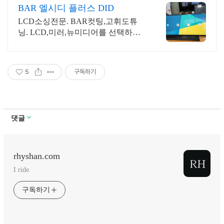
BAR 엘시디 플러스 DID
LCD소싱전문. BAR컷팅,고휘도튜
닝. LCD,미러,뉴미디어를 선택하여
DID제작
5
구독하기
댓글
rhyshan.com
I ride.
구독하기