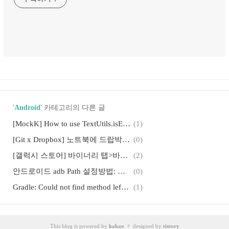
'
Android
' 카테고리의 다른 글
[MockK] How to use TextUtils.isEmpty #JUnit #UnitTest #returnDefaultValues
(1)
[Git x Dropbox] 노트북에 드랍박스 깃 저장소 다운받기: private git repository
(0)
[갤럭시 스토어] 바이너리 탭>바이너리 상세 정보’에서 지원하는 Galaxy Specials 정보를 확인할 수 있습니다. § 해결 방법
(2)
안드로이드 adb Path 설정방법: %ANDROID_HOME%\platform-tools 환경변수
(0)
Gradle: Could not find method leftShift() for arguments on task ':clean' of type org.gradle.api.DefaultTask.
(1)
[Android] AAC Room @RawQuery: SimpleSQLiteQuery with SELECT projection, WHERE selection
(0)
안드로이드 노트: 컨텐트 프로바이더(CP), 컨텐트 리졸버(CR), 컨텐트 옵저버(CO), 복수/단수 URI
(2)
This blog is powered by
kakao
〃 designed by
tistory