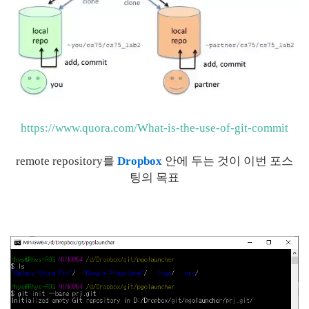
https://www.quora.com/What-is-the-use-of-git-commit
remote repository를
Dropbox
안에 두는 것이 이번 포스
팅의 목표