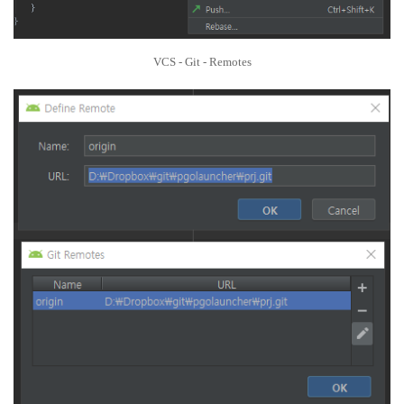
VCS - Git - Remotes