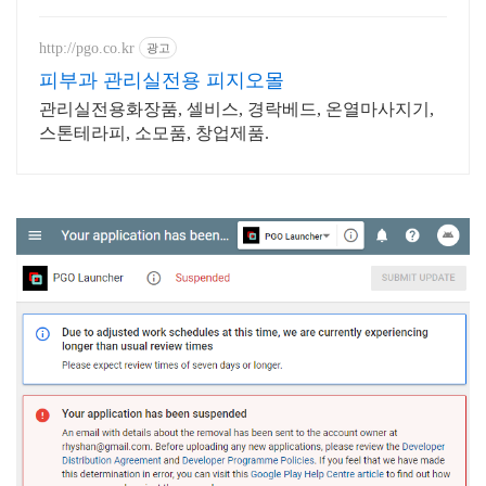
편리하게, 와우회원 무제한 무료배
송.
http://pgo.co.kr
광고
피부과 관리실전용 피지오몰
관리실전용화장품, 셀비스, 경락베드, 온열마사지기,
스톤테라피, 소모품, 창업제품.