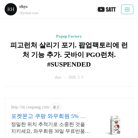
rhys
rhyshan.com
Popup Factory
피고런처 살리기 포기. 팝업팩토리에 런
처 기능 추가. 굿바이 PGO런처.
#SUSPENDED
rhys
2020. 5. 5
http://m.coupang.com
광고
포켓몬고 쿠팡 와우회원 5% 캐
시적립
정밀한 위치 추적기로 소중한 것을
지키세요, 와우회원 30일 무료반품!
원격 제어, 스마트 연동으로 생활이