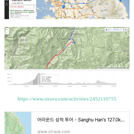
https://www.strava.com/activities/2452110755
어라운드 삼척 투어 - Sanghu Han's 127.0km bike ride
www.strava.com