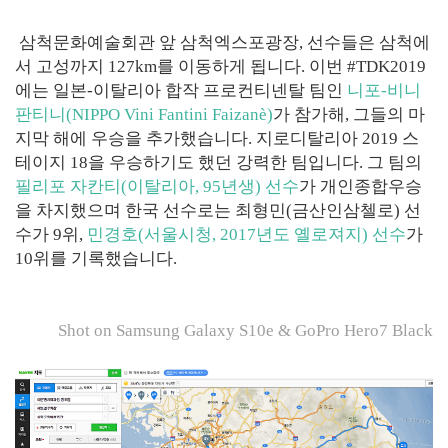
삼척문화예술회관 앞 삼척엑스포광장, 선수들은 삼척에
서 고성까지 127km를 이동하게 됩니다. 이번 #TDK2019
에는 일본-이탈리아 합작 프로컨티넨탈 팀인
니포-비니
판티니(NIPPO Vini Fantini Faizanè)
가 참가해, 그들의 마
지막 해에 우승을 추가했습니다. 지로디탈리아 2019 스
테이지 18을 우승하기도 했던 강력한 팀입니다. 그 팀의
필리포 자칸티(이탈리아, 95년생) 선수
가 개인종합우승
을 차지했으며 한국 선수로는 최형민(금산인삼첼로) 선
수가 9위,
민경호(서울시청, 2017년도 옐로져지) 선수
가
10위를 기록했습니다.
Shot on Samsung Galaxy S10e & GoPro Hero7 Black