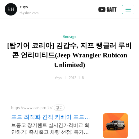
rhys
rhyshan.com
Storage
[탑기어 코리아] 김갑수, 지프 랭글러 루비
콘 언리미티드(Jeep Wrangler Rubicon
Unlimited)
rhys
2013. 1. 8
https://www.car-pro.kr/
광고
포드 최적화 견적 카베이 포드
특가차량 무료견적
브롱코 장기렌트 실시간가격비교 확
인하기! 즉시출고 차량 선점! 특가차
종! 수입차 최대 할인 견적! 온라인계