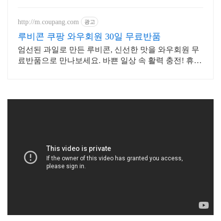
약! 최적가 프로모션 차량 빠른출고
선점하세요.
http://m.coupang.com
광고
루비콘 쿠팡 와우회원 30일 무료반품
엄선된 과일로 만든 루비콘, 신선한 맛을 와우회원 무
료반품으로 만나보세요. 바쁜 일상 속 활력 충전! 휴대
하기 좋은 과일음료를 로켓배송으로 받아보세요.