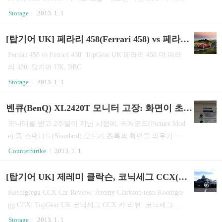
& 스티그 랩: 탑기어 UK, BBC
Storage
2013. 1. 1
[탑기어 UK] 페라리 458(Ferrari 458) vs 페라리 430(Ferrari 430)
Ferrari 458 vs Ferrari 430: TopGear UK 페라리 458 대 페라
리 430: 탑기어 UK, BBC
Storage
2013. 1. 1
벤큐(BenQ) XL2420T 모니터 고장: 화면이 초록색 빛을 띄는 증상 수리, 대원 A/S
모니터를 받고 2주일이 지난 시점에, 픽쳐모드(Picture Mod
e) 중 스탠다드(Standard) 모드가 초록색 화면을 띄우기 시
작.다른 모드들은 정상인데, 설정을 만져보고 공장초기화
CounterStrike
2013. 1. 1
를 해봐도 돌아오질 않았다. Eco Mode Standard Mode 컴퓨
존 플래티늄(Platinum) 회원의 경우 상품교환서비스(상품
[탑기어 UK] 제레미 클락슨, 코닉세그 CCX(Koenigsegg CCX)
초기불량시 새 제품 우선 출고)를 받을 수 있다.컴퓨존에
Koenigsegg CCX Car Review: Jeremy Clarkson tests Koenigse
문의하니 벤큐의 연락처와, 문제가 생긴 XL2420T를 보내
gg CCX: TopGear UK 코닉세그 CCX 카 리뷰: 코닉세그 CC
주면 새 제품으로 보내주겠다는 답변을 받았다.이번 컴퓨
X를 테스트 한 제레미 클락슨: 탑기어 UK, BBC
Storage
2013. 1. 1