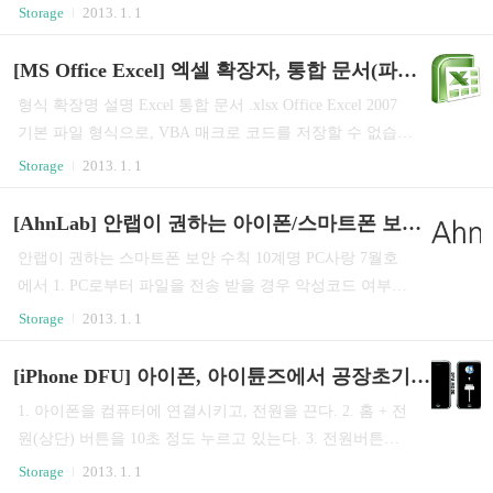
조명은 가능한 고르게 비춰야 합니다. 카메라 노출을 걸어
Storage
2013. 1. 1
좋고 상쾌한1917Three Million A Day 하루에 300만 잔1922
놓은 뒤에, 광원을 움직여 찍고자 하는 곳에 빛을 "칠해"주
Thirst Kn..
십시오. 이를 통해 조명이 비추지 못하는 곳도 노출이 되는
[MS Office Excel] 엑셀 확장자, 통합 문서(파일) 형식: xlsx, xlsm, xlsb, xltx, xml, xlam
동안 잘 찍을 수 있습니다. Fill the Frame: 프레임을 물체로
형식 확장명 설명 Excel 통합 문서 .xlsx Office Excel 2007
꽉 채우세요 형광의 밝기는 카메라와 멀어질수록 떨어집
기본 파일 형식으로, VBA 매크로 코드를 저장할 수 없습니
니다. 따라서 뷰파인더의 프레임이 찍고자 하는 물체의 이
다. Excel 매크로 사용 통합 문서 .xlsm Office Excel 2007 파
Storage
2013. 1. 1
미지로 가득 찰 때까지 카메라를 가능한 가까이 갖다 대고
일 형식으로, VBA 매크로 코드를 포함하여 저장할 수 있습
찍어야 합니다. 만약 당신이 필름을 다룰 때 외부의 현상소
니다. Excel 바이너리 통합 문서 .xlsb Office Excel 2007 이
[AhnLab] 안랩이 권하는 아이폰/스마트폰 보안 수칙 10계명
를 이용한다면, 현상소에서 사진을 잘라낼 때 물체 주변에
진 파일 형식(BIFF12)입니다. 서식 파일 .xltx Excel 서식 파
20%의 테두리를 주고 사진을 자르게끔 하십시오..
안랩이 권하는 스마트폰 보안 수칙 10계명 PC사랑 7월호
일의 기본 Office Excel 2007 파일 형식으로, VBA 매크로
에서 1. PC로부터 파일을 전송 받을 경우 악성코드 여부를
코드를 저장할 수 없습니다. Excel 매크로 사용 서식 파일 .
꼭 확인한다. 2. 게임 등 애플리케이션을 다운로드할 때는
Storage
2013. 1. 1
xltxm Excel 서식 파일의 Office Excel 2007 파일 형식으로,
신중하게 다른 사람이 올린 평판 정보를 먼저 확인한다. 3.
매크로를 포함할 수 있으며, VBA 매크로 코드를 ..
브라우저나 애플리케이션으로 인터넷에 연결시 이메일이
[iPhone DFU] 아이폰, 아이튠즈에서 공장초기화 복구 방법
나 문자메세지에 있는 URL은 신중하게 클릭한다. 4. 애플
1. 아이폰을 컴퓨터에 연결시키고, 전원을 끈다. 2. 홈 + 전
리케이션을 설치하거나 이상한 파일을 다운로드한 경우에
원(상단) 버튼을 10초 정도 누르고 있는다. 3. 전원버튼에
는 반드시 악성코드 검사를 한다. 5. 백신의 패치 여부를 확
서 손을 떼고 비프음이 날 때 까지 홈버튼을 계속 누르고
Storage
2013. 1. 1
인해서 최신 백신엔진을 유지한다. 6. 스마트폰의 잠금기