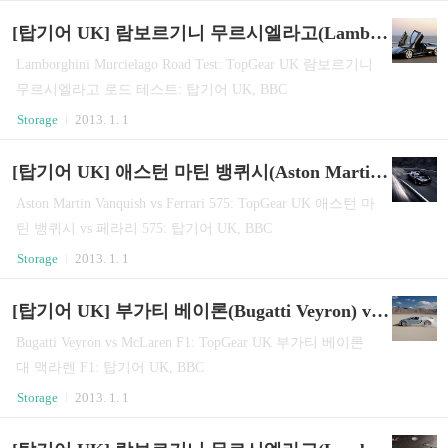
있는다. 4. 아이튠즈가 아이폰을 인식.
능(암호설정)을 이용해서 다른 사용자의 접근을 막는다.
[탑기어 UK] 람보르기니 무르시엘라고(Lamborghini Murcielago)
잠금기능에 사용한 비밀번호를 수시로 변경한다. 7. 블루
투스 기능을 켜놓으면 자동 감염되므로 필요할 때만 켜놓
Lamborghini Murcielago Road Test: TopGear UK 람보르기니
는다. 8. ID, 패스워드 등을..
무르시엘라고 로드 테스트: 탑기어 UK, BBC
Storage
2013. 1. 1
[탑기어 UK] 애스턴 마틴 뱅퀴시(Aston Martin Vanquish) vs 페라리 575(Ferrari 575)
Aston Martin Vanquish vs Ferrari 575: TopGear UK 애스턴 마
틴 뱅퀴시 vs 페라리 575: 탑기어 UK, BBC
Storage
2013. 1. 1
[탑기어 UK] 부가티 베이론(Bugatti Veyron) vs 맥라렌 F1(McLaren F1)
Bugatti Veyron vs McLaren F1: TopGear UK 부가티 베이론
대 맥라렌 F1: 탑기어 UK, BBC
Storage
2013. 1. 1