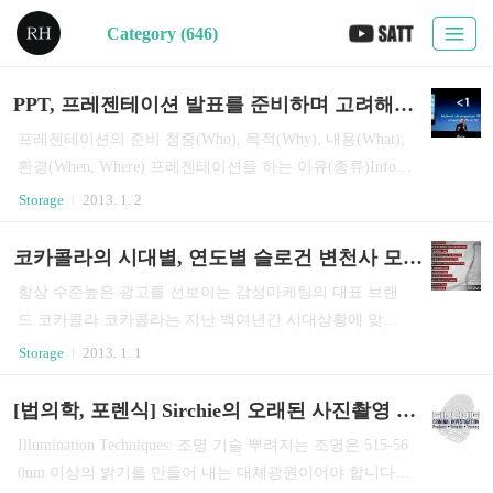
Category (646)
PPT, 프레젠테이션 발표를 준비하며 고려해보면 좋을 체크리스트
프레젠테이션의 준비 청중(Who), 목적(Why), 내용(What),
환경(When, Where) 프레젠테이션을 하는 이유(종류)Infor
m: 새로운 정보, 명료한 전달Persuade: 새로운 생각과 행동
Storage
2013. 1. 2
에 대한 동기부여Entertain: 때, 장소, 상황과의 적합성 목적
의 명료화Purpose: 나는 왜 그들에게 프레젠테이션을 하는
코카콜라의 시대별, 연도별 슬로건 변천사 모음(CoCa-Cola Slogans)
가?Desired Outcome: 나는 이 프레젠테이션을 통해 무엇을
항상 수준높은 광고를 선보이는 감성마케팅의 대표 브랜
얻길 바라는가?Audience Benefit: 그들은 이 프레젠테이션
드 코카콜라.코카콜라는 지난 백여년간 시대상황에 맞추
을 통해 어떤 이익을 얻게 될 것인가? 청중분석나이, 성, 지
어 사람들의 공감을 이끌어내는 슬로건을 내세워 왔다. 19
Storage
2013. 1. 1
위, 문화적 배경하는 일, 일의 특성학력, 전문성의 수준구
34(대공황): When it's Hard to Get started, Start with a Coca-C
체적 관심사, 욕구선입견, 터부청중의 입장(지지적/부정
ola1939(2차세계대전): Coca-Cola Goes along1945(2차세계
[법의학, 포렌식] Sirchie의 오래된 사진촬영 매뉴얼: 일부 번역본
적)그룹사이즈(소그룹/대그룹)Key Man 일반적으로 청중에
대전 후): Happy Moment of Hospitality1975(베트남전 패배):
대해 고려..
Illumination Techniques: 조명 기술 뿌려지는 조명은 515-56
Look up America1976(오일쇼크): Coke Adds Life 1886Drink
0nm 이상의 밝기를 만들어 내는 대체광원이어야 합니다.
Coca-Cola 마시자, 코카콜라1904Delicious And Refreshing맛