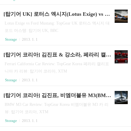
터 구입으로 플래티늄 등급이 되어 새 제품을 받을 수도 있
었지만, 대원의 A/S가 궁금해 수리 받는 쪽을 택했다. 벤큐
[탑기어 UK] 로터스 엑시지(Lotus Exige) vs 포드 머스탱(Ford Mustang)
서비스센터(1577-7925, 02-534-0995)에서는 유통사를 확인
후 대원CTS(1577-792..
Lotus Exige vs Ford Mustang: TopGear UK 로터스 엑시지 대
포드 머스탱: 탑기어 UK, BBC
Storage
2013. 1. 1
[탑기어 코리아] 김진표 & 강소라, 페라리 캘리포니아(Ferrari California)
Ferrari California Car Review: TopGear Korea 페라리 캘리포
니아 카 리뷰: 탑기어 코리아, XTM
Storage
2013. 1. 1
[탑기어 코리아] 김진표, 비엠더블유 M3(BMW M3)
BMW M3 Car Review: TopGear Korea 비엠더블유 M3 카 리
뷰: 탑기어 코리아, XTM
Storage
2013. 1. 1