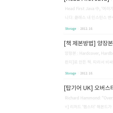
- 자동 종료 실행 시 시스템
Head First Java 中,
모드/최대 절전 모드로 변경 기
니다: 클래스 내 인스턴스 변
합니다: 클래스 저는 뭔가 하
Storage
2012. 10.
다: 객체 저는 '상태'를 나타
는 객체 안에 들어있습니다: 
스를 만들기 위한 용도로 쓰입
양장본 : Hardcover, H
클래스 저는 실행 중에 바뀔 수 
판지]로 만든 책. 따라서 비싸
하드커버 책을 간단하게 만드는 방
Storage
2012. 10.
한 작업. 책 커버의 재질을
감. 내구도는 양장본 보다 떨
꺼울 경우 잘 떨어진다. 보관이
Richard Hammond: "Overst
mm)의 1/2 크기의 판형을 말
=] 리처드 '햄스터' 해몬드가