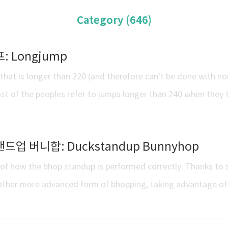
Category (646)
프: Longjump
hat is longer than 220 (and therefore can't be done with n
t of the peoples refer to jumps longer than 240 when they 
점프는 220유닛보다 멀리 뛴 모든 점프(따라서 보통 W-점프로 뛸 수 없는
닛 이상의 점프만을 롱점프라 부릅니다.This video shows a rec
스탠드업 버니합: Duckstandup Bunnyhop
ne correctly. Thanks to eric saier. 9. Longjump: written by 
of how the bhop standup is performed correctly. Thanks to 
ther more advanced form of bhopping, taking advantage of a
ing and standing up again, which gives you a little extra spe
스탠드업 버니합: 덕스탠드업 버니합(韓, 덕스탠딩)은 버니합의 또 다른 더