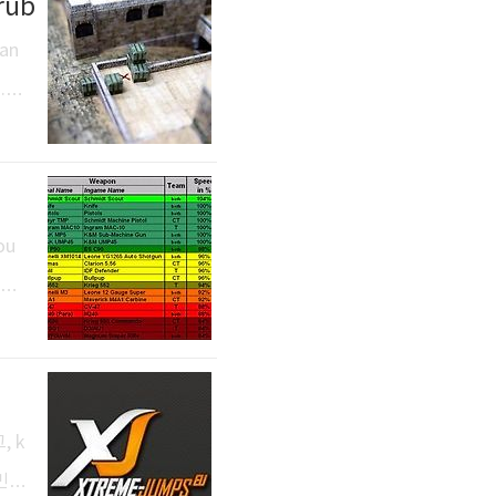
rub
 an
n.패
를 빠
10
달린
ou
ow c
is i
: T
, k
 f