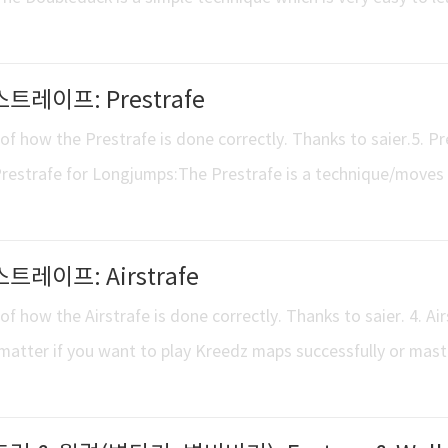
edges that are 32 units high or less without jumping. The re
: you make time on it. When you land from a regular jump you 
스트레이프: Prestrafe
ubleduck, you don't..
of how the Prestrafe is done correctly. Thanks to saier.5. Pr
 Prestrafe for Longjumps:The Prestrafe is a technique/moves
you jump off, and allows you to jump farther, just as the Lon
 of 239 units without even strafing in the air (~Longjump), if
스트레이프: Airstrafe
ith precision a..
f how the Airstrafe is done correctly. Thanks to saier. 4. Air
 matter if you want to play Kreedz maps successfully or mast
iginal maps, you obviously got to improve your movement an
hniques first. Most people are using “w-strafes” by nature, w