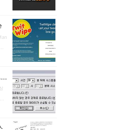
NF
//x
e
 되
덕분
Man
 방
St
간당
[컴퓨터 자동종료] AutoOff: 예정된 시간에 컴퓨터를 종료해주는 프로그램
합니
올랐
거상
동종
20
. 만
[Head First Java] 자바: 나는 누구일까요? 클래스, 메소드, 객체, 인스턴스 변수
다: