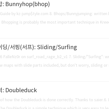
합: Bunnyhop(bhop)
 속도와 추가적인 상승을 얻을 수 있는, 덕과 일어서는 동작을 통해
 기술입니..
Guide by kz-jump$tyle.com 8. Bhops/Bunnyjumping: written 
 Bhopping is probably the most important technique in Kree
s able to perform powerful and fast bhops. You need to have
op maps or to get fast times on normal climbmaps by doing 
이딩/서핑(서프): Sliding/Surfing
. Bhopping is way more than ..
FalleNz0r on surf_road_rage_b2_v1 7. Sliding/"Surfing": wr
w maps with slide parts included, but don't worry, sliding or 
form. -> Note: The actual surf_ maps out there are played wit
fs" in KZ 1.6 maps are called slides because they have to be 
덕: Doubleduck
accelerate 10)..
of how the Doubleduck is done correctly. Thanks to saier.6.
The Doubleduck is a simple technique which is very easy to le