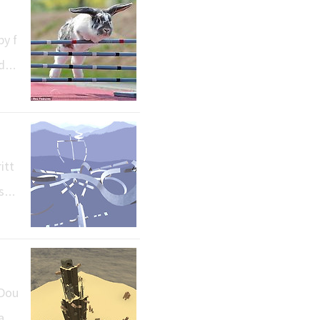
 약간
by f
dz,
 go
seve
itt
sur
h ai
done
 Dou
arn