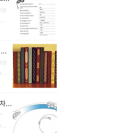
기
들어집
할을
습니
 저
[책 제본방법] 양장본, 반양장, 국반판, 문고판, 지장본, 보급판, 페이퍼북, 하드커버, 소프트커버
스턴
다:
 옷감
f)
복잡
가절
[탑기어 UK] 오버스티어(Oversteer)와 언더스티어(Understeer)의 차이점
 두
18
."
st