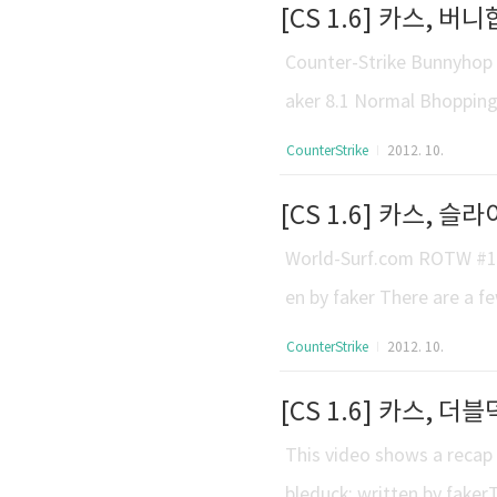
[CS 1.6] 카스, 버니
전된 형태입니다. 약간의 추가
의 추진력을 만들어 이용하는
Counter-Strike Bunnyhop 
aker 8.1 Normal Bhopping
every successful jumper i
CounterStrike
2012. 10.
od bhop skills to beat bh
[CS 1.6] 카스, 슬라
ral jumps in a bhop combo
World-Surf.com ROTW #16 
en by faker There are a fe
fing is pretty easy to per
CounterStrike
2012. 10.
raccelerate 100, but "sur
[CS 1.6] 카스, 더블
with default settings (air
This video shows a recap 
bleduck: written by faker