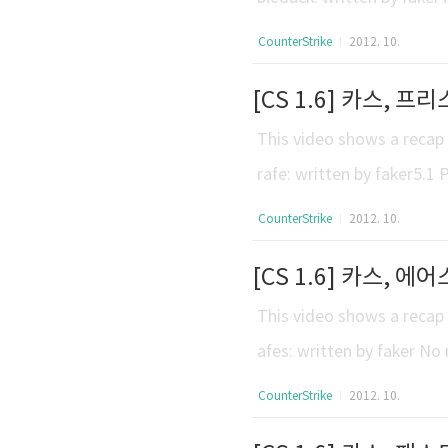
and allows you to get up 
CounterStrike
2012. 10.
n why it's used is simple
[CS 1.6] 카스, 프리
w down - but when you do
This video shows a recap 
rafe: written by faker5.1
t accelerates you before 
CounterStrike
2012. 10.
p. You can jump a distance
[CS 1.6] 카스, 에어
e Prestrafe is performed w
This video shows a recap o
afes: written by faker No
hard trickjumps on the or
CounterStrike
2012. 10.
earn all the important tec