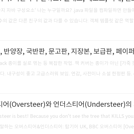
 트레이 모드 - 지정된 시간에/시간 뒤에 시스템을 다시 시작하거나 대
 '여러가지 자바 구성요소' 나는 누구일까요? .java 파일을 컴파일하면 만
능 - 윈도우 시작 시 자동 실행 기능 fo..
수의 값은 다른 친구의 값과 다를 수 있습니다: 객체 템플릿 같은 역
는 것을 좋아합니다: 객체, 메소드 저는 메소드 여러 개를 가질 수 있
냅니다: 인스턴스 변수 저는 특정 행동을 할 수 있습니다: 객체, 클래스
메소드, 인스턴스 변수 저는 힙 안에서 산답니다: 객체 저는 객체 인
니다: 클래스 제 상태는 바뀔 수 있죠: 객체 저는 메소드를 선언합니
ardback 종이를 실로 엮는 등 복잡한 작업. 책 커버는 종이가 아닌 [가죽
있습니다: 객체, 인스턴스 변수 Head First J..
다. 내구성이 좋고 고급스러워 보임. 연감, 사전이나 소설 한정판 등. c
법 반양장 : Perfect Book, Softcover 종이를 실로 엮는 등 
 비교적 부드러운 종이로 사용하는 제본형태. 작업공정이 단순하여 원
어지는 편. 양장본과 달리 천을 쓰지 않고 면지와 풀로 붙이기 때문에
 용이. 단행본, 잡지따위. 국반판 우리나라의 일반 판형. 국판(152×2
eer is best! Because you don't see the tree that KILLS you
하며, 크기는 106×148 mm..
 말하는 오버스티어&언더스티어: 탑기어 UK, BBC 오버스티어 [Over