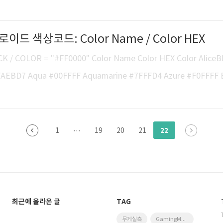
 스티어링휠을 돌린 각도보다 회반경이 작아지는 현상. 차체가 조향바
 돌아가는 것을 말한다. 뒷바퀴의 구동력에 의하여 작용하는데, 일
이드 색상코드: Color Name / Color HEX
뒷바퀴가 바깥쪽으로 미끄러져 나가 접지력을 잃었을 때 발생한다. 
핀 현상이 이어지기 쉽고, 가속시에 동력이 노면에 충분히 전달되지
/ COLOR = "#FF0000" Color Name Color HEX Color AliceB
단, 자동차 경주에서는 코너돌기 기술의..
FAEBD7 Aqua #00FFFF Aquamarine #7FFFD4 Azure #F0FFFF 
4C4 Black #000000 BlanchedAlmond #FFEBCD Blue #0000FF 
#A52A2A BurlyWood #DEB887 CadetBlue #5F9EA0 Chartreus
E Coral #FF7F50 CornflowerBlue #6495ED Cornsilk #FFF8DC
22
1
···
19
20
21
최근에 올라온 글
TAG
무게실측
GamingMonitor