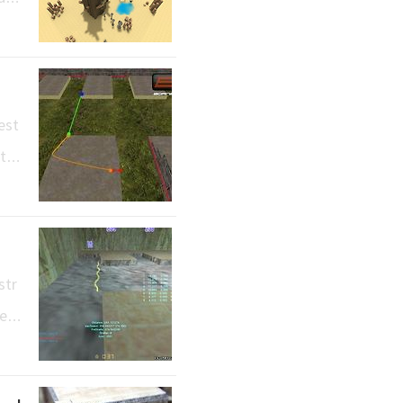
aso
slo
est
 tha
jum
 th
str
er
d l
hic