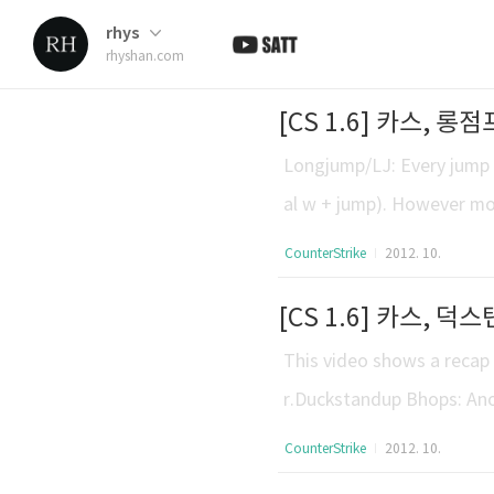
rhys
rhyshan.com
[CS 1.6] 카스, 롱점
Longjump/LJ: Every jump t
al w + jump). However mos
about Longjumps.롱
CounterStrike
2012. 10.
말하지만, 많은 사람들은 240유
[CS 1.6] 카스, 덕
of how the longjump is do
rThe Lo..
This video shows a recap 
r.Duckstandup Bhops: Ano
ttle boost caused by duck
CounterStrike
2012. 10.
and heightboost.덕