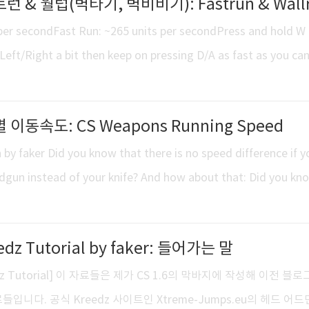
트런 & 월럽(벽타기, 벽비비기): Fastrun & Wall
 forward key while..
per secondFast Run: ~265 units per secondPress and hold W
Left/Right a bit then keep on pressing D/A as fast as you ca
고자 하는 반대 방향으로 시선을 돌리고, 가고자 하는 방향의 A/D 키
게 돌릴 수록 빠른 연타가 필요하며 대략 260u/s의 속도로 
별 이동속도: CS Weapons Running Speed
을 수 있습니다. 만약 A/D 연타가 아닌 A/D를 꾹 누른채 
며 오히려 2유닛을 손해보게 됩니다.패스트런에 추가적으로, "Wallr..
by faker Did you know that there is no speed difference if y
dgun instead of your knife? And how about that: Did you kn
u run faster? How about running with a m4 or the famous AK, 
are some facts about weaponspeeds you probably didn't know
eedz Tutorial by faker: 들어가는 말
ion of this beautiful ..
eedz Tutorial] 이 자료들은 제가 CS 1.6의 막바지에 작성해 이전 블로그
들입니다. 공식 Kreedz 사이트인 Xtreme-Jumps.eu의 헤드 어드민