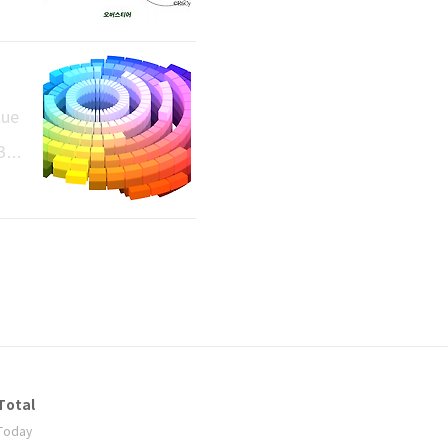
퀴의
정한
뒷바
 않
lue
Bei
Blu
e #
 Cri
Total
Today