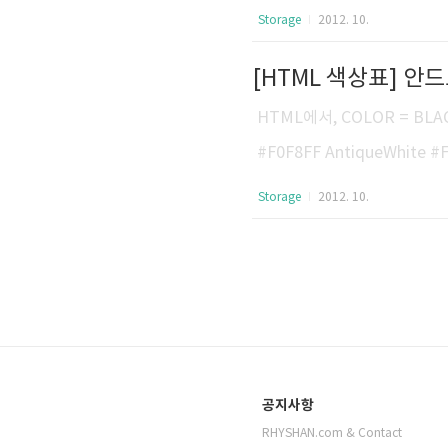
eer] 차량이 코너를 돌 때
Storage
2012. 10.
각도에 비하여 지나치게 많이
[HTML 색상표] 안드로
조향각도로 회전하는 도중에 
퀴가 미끄러진 상태이므로 스
HTML에서, COLOR = BLACK 
음으로써 가속도가 떨어진다. 
#F0F8FF AntiqueWhite #
ge #F5F5DC Bisque #FFE
Storage
2012. 10.
eViolet #8A2BE2 Brown 
7FFF00 Chocolate #D2691
ms..
공지사항
RHYSHAN.com & Contact