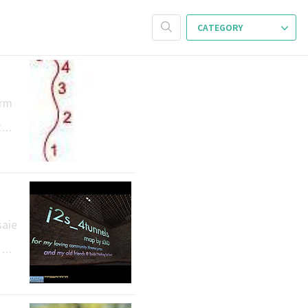
CATEGORY
orm
talk
)를
ap
fake
saie
 li
ed
욱 발