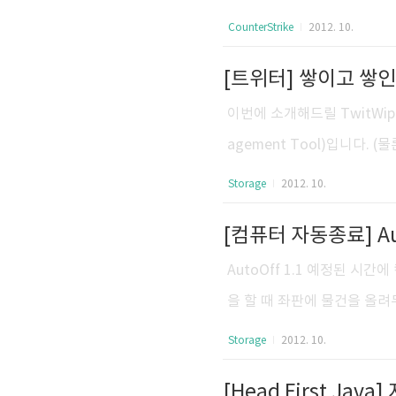
aker가 쓴 카운터스트라이크 
CounterStrike
2012. 10.
D를 제외한 기본 틀, 하프라
[트위터] 쌓이고 쌓인
treme-jumps.eu/ 점
는 하프라이프 엔진의 특성상
이번에 소개해드릴 TwitWip
에 서프, 롱점프나 버니합 등
agement Tool)입니다.
법은 간단합니다. 트위터 로그인
Storage
2012. 10.
art Wiping -> Fuck
서버에 요청할 수 있는 Req
다. 그리고 오래된 트윗들은
AutoOff 1.1 예정된 시
을 때 다시 TwitWipe를 돌려주세
을 할 때 좌판에 물건을 올려두
료 프로그램이 가장 필요한 순간은
Storage
2012. 10.
0shutdown -a AutoO
약 아래의 추가적인 기능이 