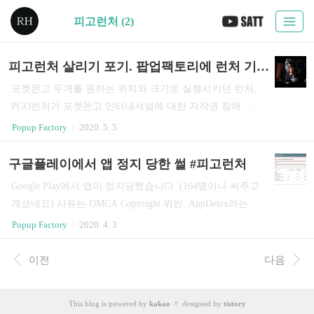
피고런처 (2)
피고런처 살리기 포기. 팝업팩토리에 런처 기능 추가. 굿바이 PGO런처. #SUSPENDED
포켓몬고 두개를 원하는 위치와 크기로 실행시키던 런처,
PGO런처가 포켓몬고 인터내셔널에 대한 저작권 침해 신
고 때문에 정지되었습니다. [구글 플레이스토어 DMCA] 요
Popup Factory
2020. 5. 5
즘예능, 저작권 문제로 삭제되었던 서비스를 되살린 과정
"2014 년 2월 6일 모 방송사가 구글 플레이에 저작권 위반
구글플레이에서 앱 정지 당한 썰 #피고런처
관련해서 이의 제기를 했다. 구글은 저작권 관련 이의 제기
Google Play에서 앱이 정지당했습니다. (164명이나 써주고
가 오는 경우 즉시 그 해당앱을 구글 플레이에서 삭제한다.
계셨네요) 사유는 DMCA Copyright 위반. AppDetex라는 대
삭제 이유는 ‘디지털 밀레니엄 저작권법(DMCA) 조항에
행사에서 포켓몬고 저작권에 대한 문제를 제기한 결과입
Popup Factory
2020. 4. 3
근거한 저작권 침해 신고’ 때문이었다. 즉, 저작권 관련 시
니다. 음.. 그렇죠 Pokemon GO의 visual expression을 썼죠
비가 있을 수 있으니 일단 내리는 거다. 해당 앱을 다시 살
그런데 구글플레이에 Pokemon GO로 검색하면 흠 그 유명
이전
다음
리고 싶으면 공식적으로 이의 제기하라는 거고. 원 저작권
한 백만 다운로드 이상인 Calcy IV도 fan-made app. 나도 fa
자의 신고로 인한 앱 삭제가 바로 저작권 위반을 의미하지
n-made app, not affiliated. ㅜㅜ? 잘 써주시는 분들이 있어
는 않는다." 미국에서..
This blog is powered by
kakao
〃 designed by
tistory
뿌듯했는데! 얼른 정상화 되도록 해볼게요. #PGO런처 #팝