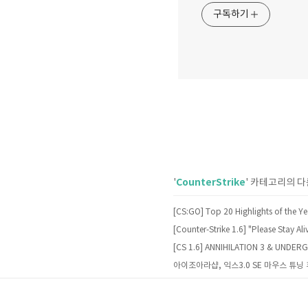
구독하기
CounterStrike
'
' 카테고리의 다
[CS:GO] Top 20 Highlights of the Y
[CS 1.6] ANNIHILATION 3 & UNDE