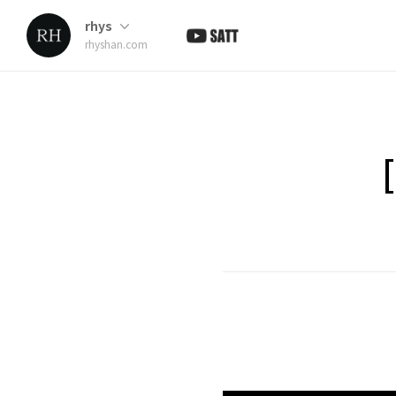
rhys
rhyshan.com