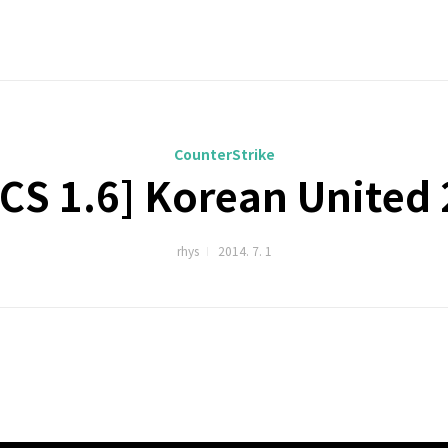
CounterStrike
[CS 1.6] Korean United 
rhys
2014. 7. 1