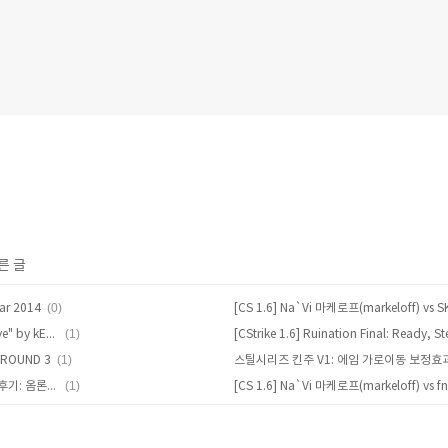
른 글
(0)
ear 2014
(1)
[Counter-Strike 1.6] "Please Stay Alive" by kERTIZ
(1)
RGROUND 3
(1)
아이조아라샵, 익스3.0 SE 마우스 튜닝 후기: 옴론재팬/도색/무게추/센서/에일리언웨어