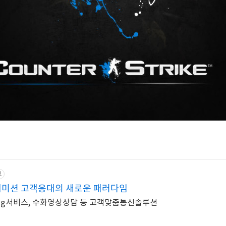
고
지미션 고객응대의 새로운 패러다임
tering서비스, 수화영상상담 등 고객맞춤통신솔루션