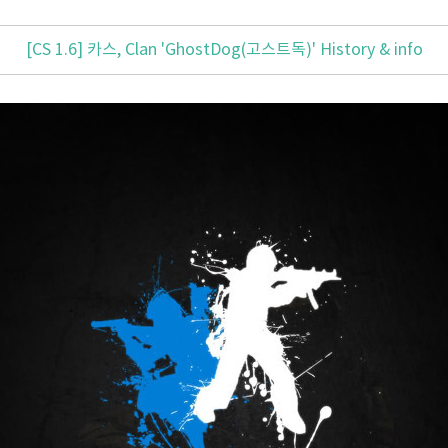
[CS 1.6] 카스, Clan 'GhostDog(고스트독)' History & info