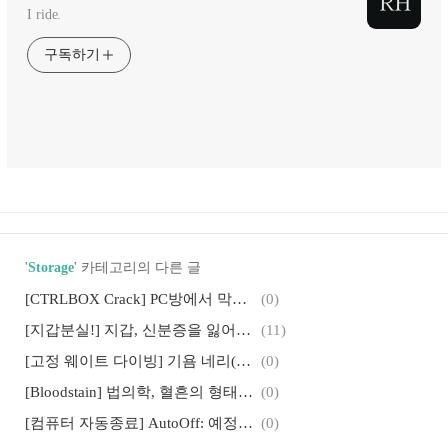
I ride.
구독하기
'
Storage
' 카테고리의 다른 글
[CTRLBOX Crack] PC방에서 막아놓은 제어판 접근 권한 획득하기
(0)
[지갑분실!] 지갑, 신분증을 잃어버렸을 때 취해야 할 조치/행동요령은? 분실신고는 어디에?
(11)
[고정 웨이트 다이빙] 기욤 네리(Guillaume Nery)의 딘 블루홀(Dean's Blue Hole) 베이스 점프
(0)
[Bloodstain] 법의학, 혈흔의 형태에 따른 혈흔검사 관련 용어정리
(0)
[컴퓨터 자동종료] AutoOff: 예정된 시간에 컴퓨터를 종료해주는 프로그램
(0)