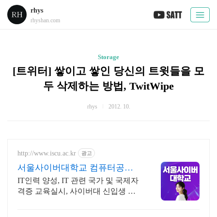
rhys
rhyshan.com
Storage
[트위터] 쌓이고 쌓인 당신의 트윗들을 모
두 삭제하는 방법, TwitWipe
rhys
2012. 10.
http://www.iscu.ac.kr
광고
서울사이버대학교 컴퓨터공학
과 2026 가을학기 신편입생
IT인력 양성, IT 관련 국가 및 국제자
격증 교육실시, 사이버대 신입생 수 1
위 장학금 지급 1위, 학사 석사 박사
온라인복수학위까지