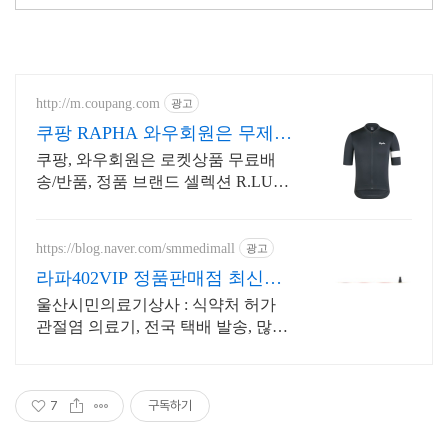
http://m.coupang.com
광고
쿠팡 RAPHA 와우회원은 무제한
무료배송
쿠팡, 와우회원은 로켓상품 무료배
송/반품, 정품 브랜드 셀렉션 R.LUX
입점. 몸에 착 감기는 자전거의류, 신
축성으로 움직임이 자유롭습니다.
https://blog.naver.com/smmedimall
광고
라파402VIP 정품판매점 최신정
품 7월 혜택 증정
울산시민의료기상사 : 식약처 허가
관절염 의료기, 전국 택배 발송, 많은
혜택
7
구독하기