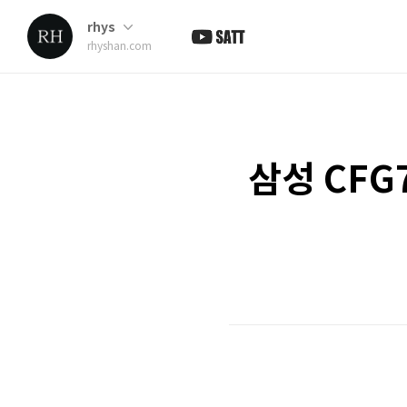
rhys
rhyshan.com
삼성 CFG