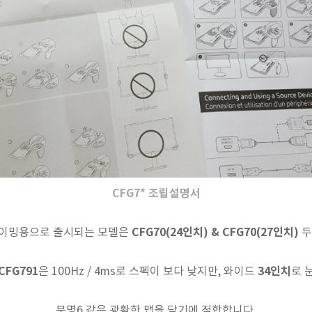
CFG7* 조립설명서
CFG70(24인치) &
CFG70(27인치)
이밍용으로 출시되는 모델은
두
CFG791
34인치
은 100Hz / 4ms로 스펙이 보다 낮지만, 와이드
로 
문명6 같은 광활한 맵을 담기에 적합합니다.