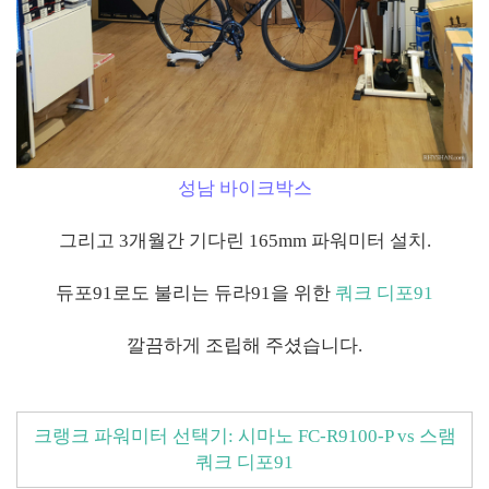
성남 바이크박스
그리고 3개월간 기다린 165mm 파워미터 설치.
듀포91로도 불리는 듀라91을 위한
쿼크 디포91
깔끔하게 조립해 주셨습니다.
크랭크 파워미터 선택기: 시마노 FC-R9100-P vs 스램
쿼크 디포91