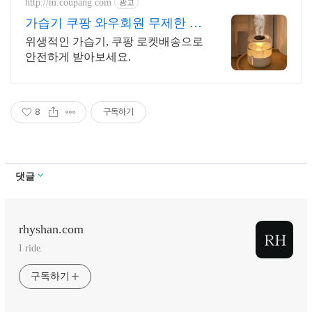
http://m.coupang.com
광고
가습기 쿠팡 와우회원 무제한 무
료배송
위생적인 가습기, 쿠팡 로켓배송으로
안전하게 받아보세요.
8
구독하기
댓글
rhyshan.com
I ride.
구독하기