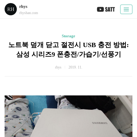
rhys
rhyshan.com
Storage
노트북 덮개 닫고 절전시 USB 충전 방법:
삼성 시리즈9 폰충전/가습기/선풍기
rhys
2019. 11.