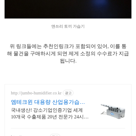
앤쓰리 토끼 가습기
위 링크들에는 추천인링크가 포함되어 있어, 이를 통
해 물건을 구매하시게 되면 제게 소정의 수수료가 지급
됩니다.
http://jumbo-humidifier.co.kr
광고
엠테크윈 대용량 산업용가습기
간편설치! 기본설치자재 제공
국내생산! 강소기업인증기업 세계
10개국 수출제품 20년 전문가 24시간
상담가능