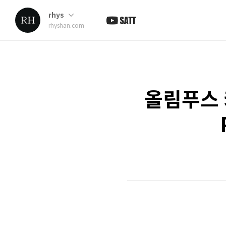
rhys
rhyshan.com
올림푸스 