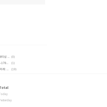
(0)
[판매완료] 커세어 모듈러 파워 HX750 #플래티넘 #750W
(1)
[판매완료] 삼성전자 DDR4 16GB 2장(PC4-17000 B다이) #양면램 #시금치램
(19)
고객센터 답변으로 보는 티스토리 에디터의 미래: 사라진 가운데 정렬 단축키
Total
Today
Yesterday