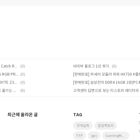
(0)
(0)
[Pokémon GO] Brook ARmate Auto Catch Review: Can Niantic Stop iOS GPS Spoofing?
네이버 블로그 1년 후기.
(0)
[판매완료] 커세어 수랭쿨러 iCUE H100i RGB PRO XT #수냉 #CORSAIR
(0)
[판매완료] 인텔 i7-8700k 뚜따 + GIGABYTE Z390M GAMING
(6)
[티스토리] 블로그 이전: 네이버 블로그로 옮기는 이유 #글쓰기환경 #검색점유율
최근에 올라온 글
TAG
무게실측
팝업팩토리
FTP
gpx
GamingMonitor