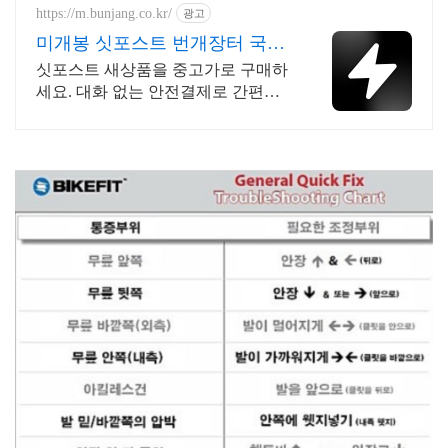
세요.
https://m.bunjang.co.kr/
광고
미개봉 싯포스트 번개장터 국내
최대 브랜드 중고거래
싯포스트 새상품을 중고가로 구매하
세요. 대화 없는 안전결제로 간편하
게! 전국 각지에서 올라오는 전국구
최다 상품 매일 10만 개 이상의 신규
상품 업로드