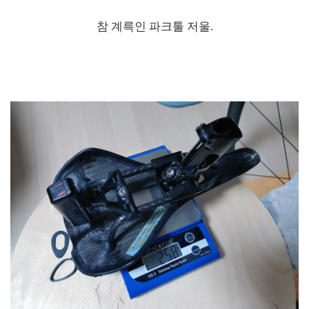
참 계륵인 파크툴 저울.