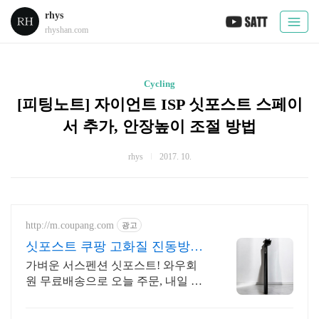
rhys
rhyshan.com
Cycling
[피팅노트] 자이언트 ISP 싯포스트 스페이
서 추가, 안장높이 조절 방법
rhys
2017. 10.
http://m.coupang.com
광고
싯포스트 쿠팡 고화질 진동방지
쾌적하게
가벼운 서스펜션 싯포스트! 와우회
원 무료배송으로 오늘 주문, 내일 도
착! 복잡한 설치는 이제 그만! 로켓배
송으로 빠르게 받아 편리하게 사용하