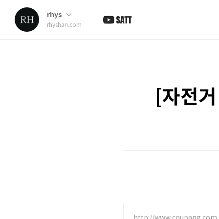
rhys
rhyshan.com
[자전거
http://www.coupang.com