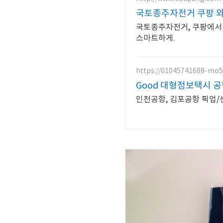
국토종주자전거 쿠팡 
국토종주자전거, 쿠팡에서 
스마트하게.
https://01045741688-mo
Good 대형점보택시 공
인천공항, 김포공항 픽업/샌