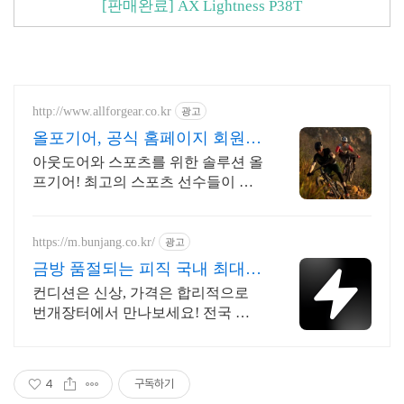
[판매완료] AX Lightness P38T
http://www.allforgear.co.kr
광고
올포기어, 공식 홈페이지 회원가
입 시 10% 할인
아웃도어와 스포츠를 위한 솔루션 올
프기어! 최고의 스포츠 선수들이 착
용하는 브랜드
https://m.bunjang.co.kr/
광고
금방 품절되는 피직 국내 최대
브랜드 중고거래
컨디션은 신상, 가격은 합리적으로
번개장터에서 만나보세요! 전국 각
지에서 올라오는 전국구 최다 상품
매일 10만 개 이상의 신규 상품 업로
드
4
구독하기